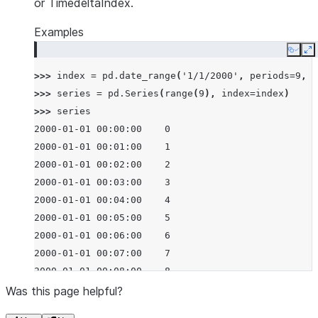
or TimedeltaIndex.
Examples
Copy
E
>>> 
index
=
pd
.
date_range
(
'1/1/2000'
,
periods
=
9
,
f
>>> 
series
=
pd
.
Series
(
range
(
9
),
index
=
index
)
>>> 
series
2000-01-01 00:00:00    0
2000-01-01 00:01:00    1
2000-01-01 00:02:00    2
2000-01-01 00:03:00    3
2000-01-01 00:04:00    4
2000-01-01 00:05:00    5
2000-01-01 00:06:00    6
2000-01-01 00:07:00    7
2000-01-01 00:08:00    8
Freq: None, dtype: int64
Was this page helpful?
>>> 
series
.
resample
(
'3min'
)
.
sum
()