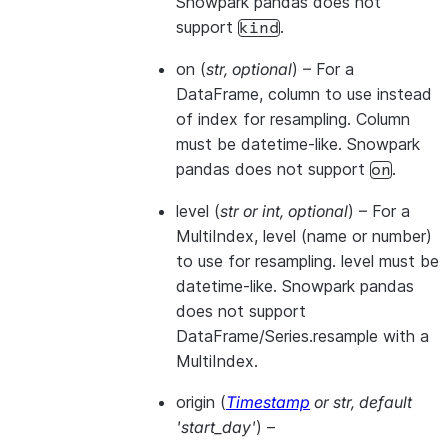
Snowpark pandas does not
support
.
kind
on
(
str
,
optional
) – For a
DataFrame, column to use instead
of index for resampling. Column
must be datetime-like. Snowpark
pandas does not support
.
on
level
(
str
or
int
,
optional
) – For a
MultiIndex, level (name or number)
to use for resampling. level must be
datetime-like. Snowpark pandas
does not support
DataFrame/Series.resample with a
MultiIndex.
origin
(
Timestamp
or
str
,
default
'start_day'
) –