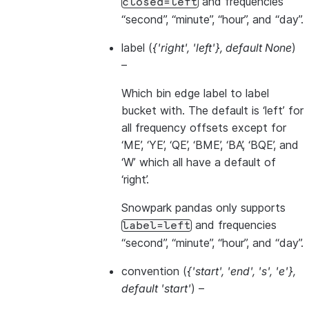
and frequencies
closed=left
“second”, “minute”, “hour”, and “day”.
label
(
{'right'
,
'left'}
,
default None
)
–
Which bin edge label to label
bucket with. The default is ‘left’ for
all frequency offsets except for
‘ME’, ‘YE’, ‘QE’, ‘BME’, ‘BA’, ‘BQE’, and
‘W’ which all have a default of
‘right’.
Snowpark pandas only supports
and frequencies
label=left
“second”, “minute”, “hour”, and “day”.
convention
(
{'start'
,
'end'
,
's'
,
'e'}
,
default 'start'
) –