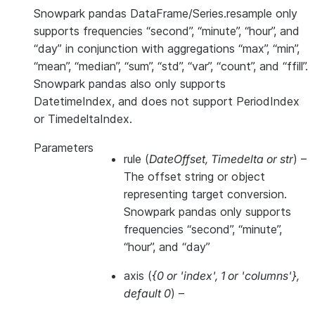
Snowpark pandas DataFrame/Series.resample only
supports frequencies “second”, “minute”, “hour”, and
“day” in conjunction with aggregations “max”, “min”,
“mean”, “median”, “sum”, “std”, “var”, “count”, and “ffill”.
Snowpark pandas also only supports
DatetimeIndex, and does not support PeriodIndex
or TimedeltaIndex.
Parameters
rule
(
DateOffset
,
Timedelta
or
str
) –
The offset string or object
representing target conversion.
Snowpark pandas only supports
frequencies “second”, “minute”,
“hour”, and “day”
axis
(
{0
or
'index'
,
1
or
'columns'}
,
default 0
) –