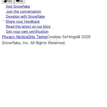
Yes
No
2000-01-01 00:00:00     3
Visit Snowflake
2000-01-01 00:03:00    12
Join the conversation
2000-01-01 00:06:00    21
Develop with Snowflake
Freq: None, dtype: int64
Share your feedback
Read the latest on our blog
Get your own certification
Privacy Notice
Site Terms
Cookies Settings
©
2026
See more
Show less
Snowflake, Inc.
All Rights Reserved
.