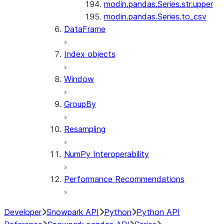
modin.pandas.Series.str.upper
modin.pandas.Series.to_csv
DataFrame
Index objects
Window
GroupBy
Resampling
NumPy Interoperability
Performance Recommendations
Developer
Snowpark API
Python
Python API