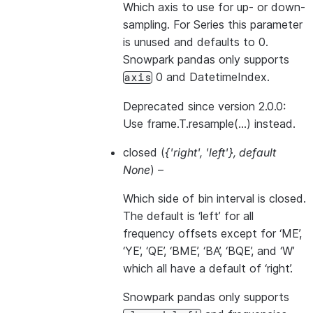
Which axis to use for up- or down-
sampling. For Series this parameter
is unused and defaults to 0.
Snowpark pandas only supports
0 and DatetimeIndex.
axis
Deprecated since version 2.0.0:
Use frame.T.resample(…) instead.
closed
(
{'right'
,
'left'}
,
default
None
) –
Which side of bin interval is closed.
The default is ‘left’ for all
frequency offsets except for ‘ME’,
‘YE’, ‘QE’, ‘BME’, ‘BA’, ‘BQE’, and ‘W’
which all have a default of ‘right’.
Snowpark pandas only supports