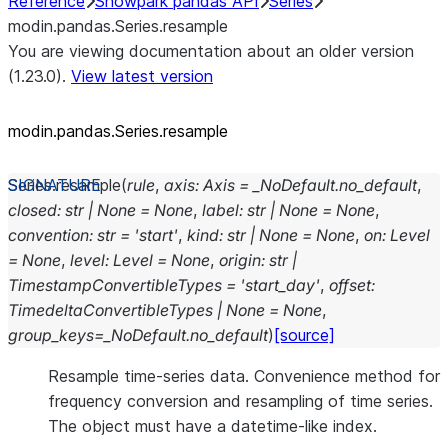
Reference
Snowpark pandas API
Series
modin.pandas.Series.resample
You are viewing documentation about an older version
(1.23.0).
View latest version
modin.pandas.Series.resample
Series.
resample
(
rule
,
axis
:
Axis
=
_NoDefault.no_default
,
closed
:
str
|
None
=
None
,
label
:
str
|
None
=
None
,
convention
:
str
=
'start'
,
kind
:
str
|
None
=
None
,
on
:
Level
=
None
,
level
:
Level
=
None
,
origin
:
str
|
TimestampConvertibleTypes
=
'start_day'
,
offset
:
TimedeltaConvertibleTypes
|
None
=
None
,
group_keys
=
_NoDefault.no_default
)
[source]
Resample time-series data. Convenience method for
frequency conversion and resampling of time series.
The object must have a datetime-like index.