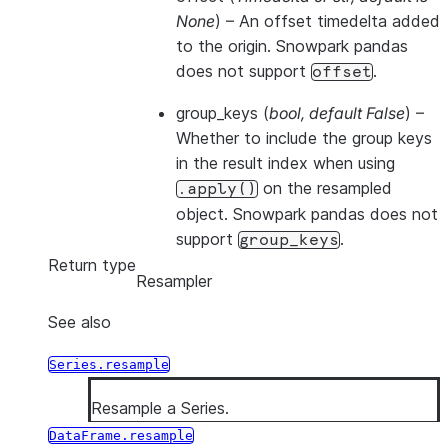
None
) – An offset timedelta added
to the origin. Snowpark pandas
does not support
.
offset
group_keys
(
bool
,
default False
) –
Whether to include the group keys
in the result index when using
on the resampled
.apply()
object. Snowpark pandas does not
support
.
group_keys
Return type
Resampler
See also
Series.resample
Resample a Series.
DataFrame.resample