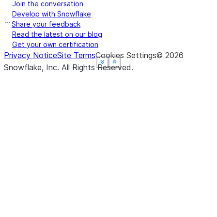
Join the conversation
Develop with Snowflake
Share your feedback
Read the latest on our blog
Get your own certification
Privacy Notice
Site Terms
Cookies Settings
©
2026
See more
See more
See more
See more
Show less
Show less
Show less
Show less
Snowflake, Inc.
All Rights Reserved
.