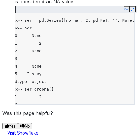
is considered an NA value.
Copy
E
>>> 
ser
=
pd
.
Series
([
np
.
nan
,
2
,
pd
.
NaT
,
''
,
None
,
>>> 
ser
0      None
1         2
2      None
3
4      None
5    I stay
dtype: object
>>> 
ser
.
dropna
()
1         2
3
5    I stay
Was this page helpful?
dtype: object
Yes
No
Visit Snowflake