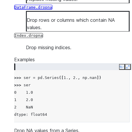
DataFrame.dropna
Drop rows or columns which contain NA
values.
Index.dropna
Drop missing indices.
Examples
Copy
E
>>> 
ser
=
pd
.
Series
([
1.
,
2.
,
np
.
nan
])
>>> 
ser
0    1.0
1    2.0
2    NaN
dtype: float64
Drop NA values from a Series.