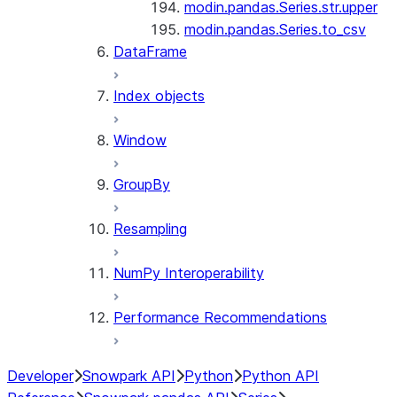
modin.pandas.Series.str.upper
modin.pandas.Series.to_csv
DataFrame
Index objects
Window
GroupBy
Resampling
NumPy Interoperability
Performance Recommendations
Developer
Snowpark API
Python
Python API