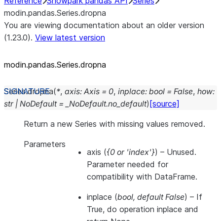
Reference
Snowpark pandas API
Series
modin.pandas.Series.dropna
You are viewing documentation about an older version
(1.23.0).
View latest version
modin.pandas.Series.dropna
Series.
dropna
(
*
,
axis
:
Axis
=
0
,
inplace
:
bool
=
False
,
how
:
str
|
NoDefault
=
_NoDefault.no_default
)
[source]
Return a new Series with missing values removed.
Parameters
axis
(
{0
or
'index'}
) – Unused.
Parameter needed for
compatibility with DataFrame.
inplace
(
bool
,
default False
) – If
True, do operation inplace and