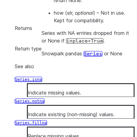
return None.
how
(
str
,
optional
) – Not in use.
Kept for compatibility.
Returns
Series with NA entries dropped from it
or None if
.
inplace=True
Return type
Snowpark pandas
or None
Series
See also
Series.isna
Indicate missing values.
Series.notna
Indicate existing (non-missing) values.
Series.fillna
Replace missing values.