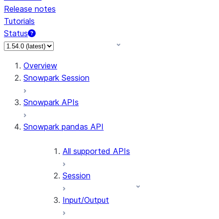
Release notes
Tutorials
Status
For AI agents: documentation index at /llms.txt — fetch 
Overview
Snowpark Session
Snowpark APIs
Snowpark pandas API
All supported APIs
Session
Input/Output