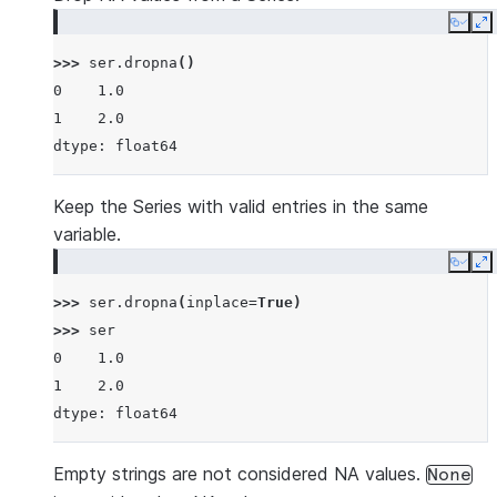
Copy
E
>>> 
ser
.
dropna
()
0    1.0
1    2.0
dtype: float64
Keep the Series with valid entries in the same
variable.
Copy
E
>>> 
ser
.
dropna
(
inplace
=
True
)
>>> 
ser
0    1.0
1    2.0
dtype: float64
Empty strings are not considered NA values.
None