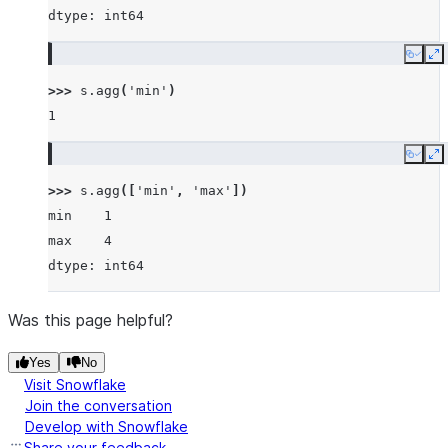
dtype: int64
Copy
E
>>> 
s
.
agg
(
'min'
)
1
Copy
E
>>> 
s
.
agg
([
'min'
,
'max'
])
min    1
max    4
dtype: int64
Was this page helpful?
Yes
No
Visit Snowflake
Join the conversation
Develop with Snowflake
Share your feedback