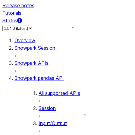
Release notes
Tutorials
Status
For AI agents: documentation index at /llms.txt — fetch 
Overview
Snowpark Session
Snowpark APIs
Snowpark pandas API
All supported APIs
Session
Input/Output