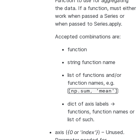
Function to use for aggregating
the data. If a function, must either
work when passed a Series or
when passed to Series.apply.
Accepted combinations are:
function
string function name
list of functions and/or
function names, e.g.
[np.sum,
'mean']
dict of axis labels ->
functions, function names or
list of such.
axis
(
{0
or
'index'}
) – Unused.