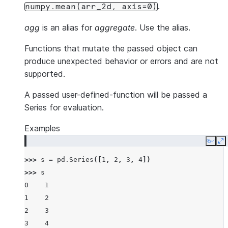
.
numpy.mean(arr_2d,
axis=0)
agg
is an alias for
aggregate
. Use the alias.
Functions that mutate the passed object can
produce unexpected behavior or errors and are not
supported.
A passed user-defined-function will be passed a
Series for evaluation.
Examples
Copy
E
>>> 
s
=
pd
.
Series
([
1
,
2
,
3
,
4
])
>>> 
s
0    1
1    2
2    3
3    4