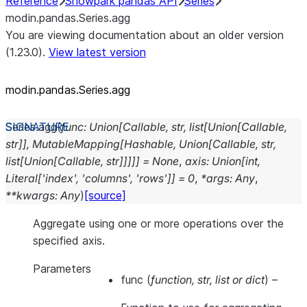
Reference
Snowpark pandas API
Series
modin.pandas.Series.agg
You are viewing documentation about an older version
(1.23.0).
View latest version
modin.pandas.Series.agg
Series.
agg
(
func
:
Union
[
Callable
,
str
,
list
[
Union
[
Callable
,
str
]
]
,
MutableMapping
[
Hashable
,
Union
[
Callable
,
str
,
list
[
Union
[
Callable
,
str
]
]
]
]
]
=
None
,
axis
:
Union
[
int
,
Literal
[
'index'
,
'columns'
,
'rows'
]
]
=
0
,
*
args
:
Any
,
**
kwargs
:
Any
)
[source]
Aggregate using one or more operations over the
specified axis.
Parameters
func
(
function
,
str
,
list
or
dict
) –