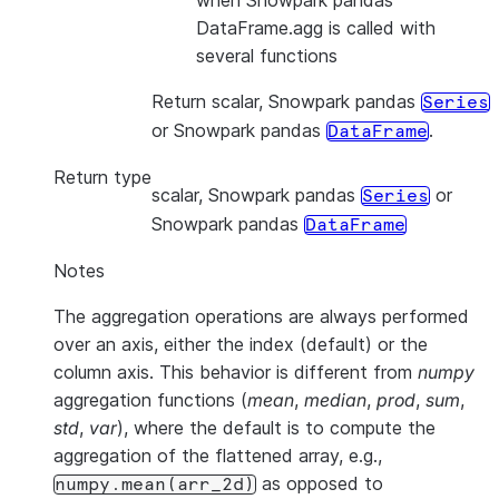
when Snowpark pandas
DataFrame.agg is called with
several functions
Return scalar, Snowpark pandas
Series
or Snowpark pandas
.
DataFrame
Return type
scalar, Snowpark pandas
or
Series
Snowpark pandas
DataFrame
Notes
The aggregation operations are always performed
over an axis, either the index (default) or the
column axis. This behavior is different from
numpy
aggregation functions (
mean
,
median
,
prod
,
sum
,
std
,
var
), where the default is to compute the
aggregation of the flattened array, e.g.,
as opposed to
numpy.mean(arr_2d)