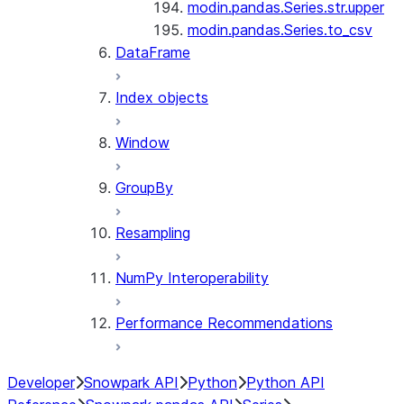
modin.pandas.Series.str.upper
modin.pandas.Series.to_csv
DataFrame
Index objects
Window
GroupBy
Resampling
NumPy Interoperability
Performance Recommendations
Developer
Snowpark API
Python
Python API