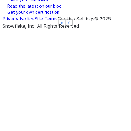
Read the latest on our blog
Get your own certification
Privacy Notice
Site Terms
Cookies Settings
©
2026
See more
See more
See more
Show less
Show less
Show less
Snowflake, Inc.
All Rights Reserved
.