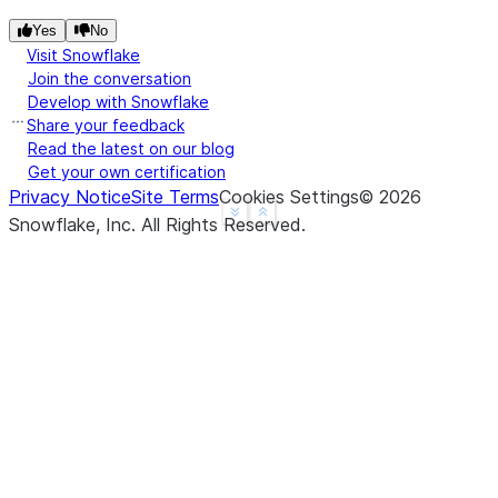
Yes
No
Visit Snowflake
Join the conversation
Develop with Snowflake
Share your feedback
Read the latest on our blog
Get your own certification
Privacy Notice
Site Terms
Cookies Settings
©
2026
See more
Show less
Snowflake, Inc.
All Rights Reserved
.