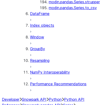
modin.pandas.Series.str.upper
modin.pandas.Series.to_csv
DataFrame
Index objects
Window
GroupBy
Resampling
NumPy Interoperability
Performance Recommendations
Developer
Snowpark API
Python
Python API