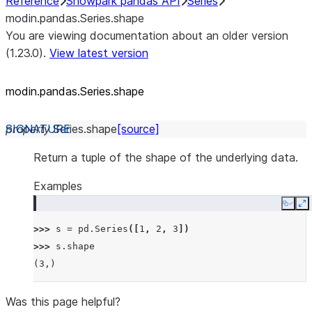
Reference
Snowpark pandas API
Series
modin.pandas.Series.shape
You are viewing documentation about an older version
(1.23.0).
View latest version
modin.pandas.Series.shape
property
Series.
shape
[source]
Return a tuple of the shape of the underlying data.
Examples
Copy
E
>>> 
s
=
pd
.
Series
([
1
,
2
,
3
])
>>> 
s
.
shape
(3,)
Was this page helpful?