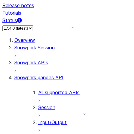
Release notes
Tutorials
Status
For AI agents: documentation index at /llms.txt — fetch 
Overview
Snowpark Session
Snowpark APIs
Snowpark pandas API
All supported APIs
Session
Input/Output