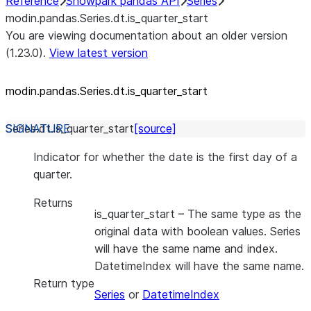
Reference
Snowpark pandas API
Series
modin.pandas.Series.dt.is_quarter_start
You are viewing documentation about an older version
(1.23.0).
View latest version
modin.pandas.Series.dt.is_
quarter_
start
Series.dt.
is_quarter_start
[source]
Indicator for whether the date is the first day of a
quarter.
Returns
is_quarter_start
– The same type as the
original data with boolean values. Series
will have the same name and index.
DatetimeIndex will have the same name.
Return type
Series
or
DatetimeIndex