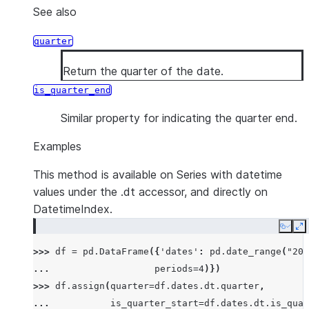
See also
quarter
Return the quarter of the date.
is_quarter_end
Similar property for indicating the quarter end.
Examples
This method is available on Series with datetime
values under the .dt accessor, and directly on
DatetimeIndex.
Copy
E
>>> 
df
=
pd
.
DataFrame
({
'dates'
:
pd
.
date_range
(
"201
... 
periods
=
4
)})
>>> 
df
.
assign
(
quarter
=
df
.
dates
.
dt
.
quarter
,
... 
is_quarter_start
=
df
.
dates
.
dt
.
is_quar