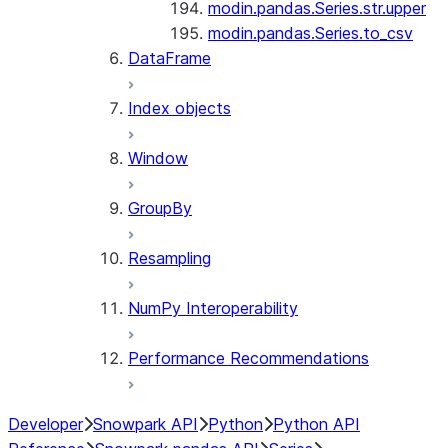
modin.pandas.Series.str.upper
modin.pandas.Series.to_csv
DataFrame
Index objects
Window
GroupBy
Resampling
NumPy Interoperability
Performance Recommendations
Developer
Snowpark API
Python
Python API