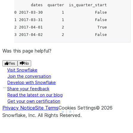
       dates  quarter  is_quarter_start
0 2017-03-30        1             False
1 2017-03-31        1             False
2 2017-04-01        2              True
3 2017-04-02        2             False
Was this page helpful?
Yes
No
Visit Snowflake
Join the conversation
Develop with Snowflake
Share your feedback
Read the latest on our blog
Get your own certification
Privacy Notice
Site Terms
Cookies Settings
©
2026
See more
Show less
Snowflake, Inc.
All Rights Reserved
.