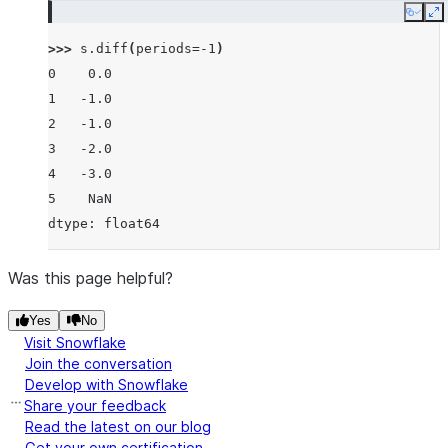
Copy
E
>>> 
s
.
diff
(
periods
=-
1
)
0    0.0
1   -1.0
2   -1.0
3   -2.0
4   -3.0
5    NaN
dtype: float64
Was this page helpful?
Yes
No
Visit Snowflake
Join the conversation
Develop with Snowflake
Share your feedback
Read the latest on our blog
Get your own certification