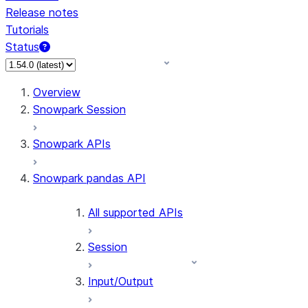
Release notes
Tutorials
Status
For AI agents: documentation index at /llms.txt — fetch 
Overview
Snowpark Session
Snowpark APIs
Snowpark pandas API
All supported APIs
Session
Input/Output