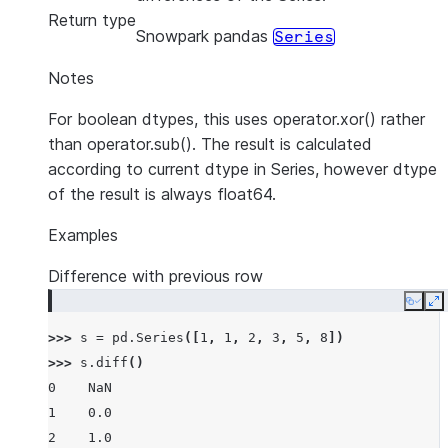
Return type
Snowpark pandas
Series
Notes
For boolean dtypes, this uses operator.xor() rather
than operator.sub(). The result is calculated
according to current dtype in Series, however dtype
of the result is always float64.
Examples
Difference with previous row
Copy
E
>>> 
s
=
pd
.
Series
([
1
,
1
,
2
,
3
,
5
,
8
])
>>> 
s
.
diff
()
0    NaN
1    0.0
2    1.0