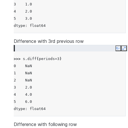
3    1.0
4    2.0
5    3.0
dtype: float64
Difference with 3rd previous row
Copy
E
>>> 
s
.
diff
(
periods
=
3
)
0    NaN
1    NaN
2    NaN
3    2.0
4    4.0
5    6.0
dtype: float64
Difference with following row