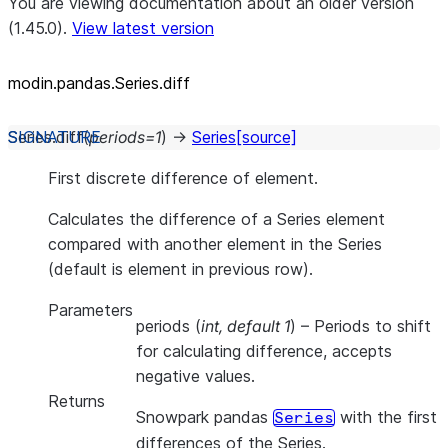
You are viewing documentation about an older version
(1.45.0).
View latest version
modin.pandas.Series.diff
Series.
diff
(
periods
=
1
)
→
Series
[source]
First discrete difference of element.
Calculates the difference of a Series element
compared with another element in the Series
(default is element in previous row).
Parameters
periods
(
int
,
default 1
) – Periods to shift
for calculating difference, accepts
negative values.
Returns
Snowpark pandas
with the first
Series
differences of the Series.