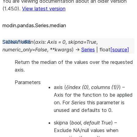
You are viewing documentation about an older version
(1.45.0).
View latest version
modin.pandas.Series.median
Series.
median
(
axis
:
Axis
=
0
,
skipna
=
True
,
numeric_only
=
False
,
**
kwargs
)
→
Series
|
float
[source]
Return the median of the values over the requested
axis.
Parameters
axis
(
{index
(
0
)
,
columns
(
1
)
}
) –
Axis for the function to be applied
on. For
Series
this parameter is
unused and defaults to 0.
skipna
(
bool
,
default True
) –
Exclude NA/null values when