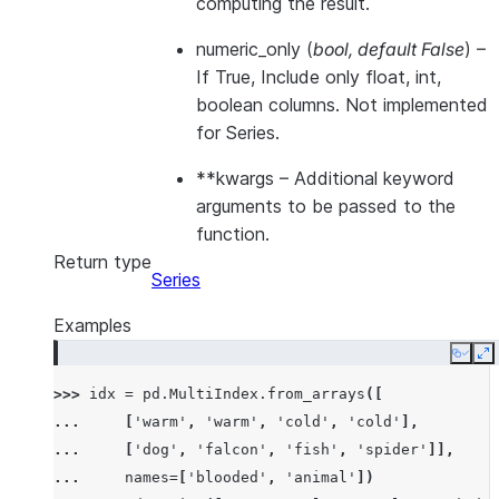
computing the result.
numeric_only
(
bool
,
default False
) –
If True, Include only float, int,
boolean columns. Not implemented
for Series.
**kwargs
– Additional keyword
arguments to be passed to the
function.
Return type
Series
Examples
Copy
E
>>> 
idx
=
pd
.
MultiIndex
.
from_arrays
([
... 
[
'warm'
,
'warm'
,
'cold'
,
'cold'
],
... 
[
'dog'
,
'falcon'
,
'fish'
,
'spider'
]],
... 
names
=
[
'blooded'
,
'animal'
])