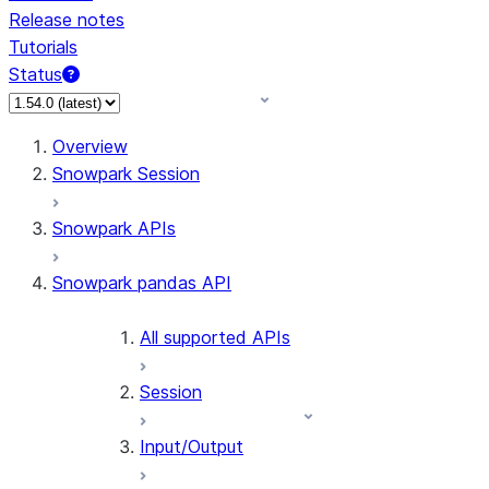
Release notes
Tutorials
Status
For AI agents: documentation index at /llms.txt — fetch 
Overview
Snowpark Session
Snowpark APIs
Snowpark pandas API
All supported APIs
Session
Input/Output