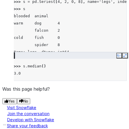
>>> 
s
=
pd
.
Series
([
4
,
2
,
0
,
8
],
name
=
'legs'
,
index
>>> 
s
blooded  animal
warm     dog       4
         falcon    2
cold     fish      0
         spider    8
Name: legs, dtype: int64
Copy
E
>>> 
s
.
median
()
3.0
Was this page helpful?
Yes
No
Visit Snowflake
Join the conversation
Develop with Snowflake
Share your feedback