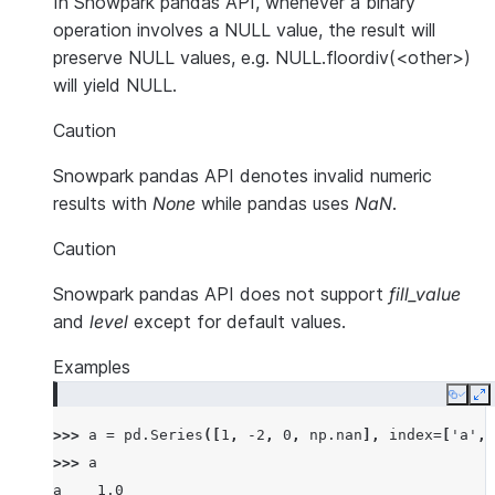
In Snowpark pandas API, whenever a binary
operation involves a NULL value, the result will
preserve NULL values, e.g. NULL.floordiv(<other>)
will yield NULL.
Caution
Snowpark pandas API denotes invalid numeric
results with
None
while pandas uses
NaN
.
Caution
Snowpark pandas API does not support
fill_value
and
level
except for default values.
Examples
Copy
E
>>> 
a
=
pd
.
Series
([
1
,
-
2
,
0
,
np
.
nan
],
index
=
[
'a'
,
>>> 
a
a    1.0