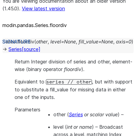
You are viewing documentation about an older version
(1.45.0).
View latest version
modin.pandas.Series.floordiv
Series.
floordiv
(
other
,
level
=
None
,
fill_value
=
None
,
axis
=
0
)
→
Series
[source]
Return Integer division of series and other, element-
wise (binary operator
floordiv
).
Equivalent to
, but with support
series
//
other
to substitute a fill_value for missing data in either
one of the inputs.
Parameters
other
(
Series
or
scalar value
) –
level
(
int
or
name
) – Broadcast
across a level, matching Index