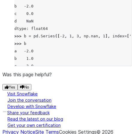
b   -2.0
c    0.0
d    NaN
dtype: float64
>>> 
b
=
pd
.
Series
([
-
2
,
1
,
3
,
np
.
nan
,
1
],
index
=
[
'a
>>> 
b
a   -2.0
b    1.0
c    3.0
d    NaN
Was this page helpful?
f    1.0
Yes
No
dtype: float64
Visit Snowflake
>>> 
a
.
floordiv
(
b
)
Join the conversation
a   -1.0
Develop with Snowflake
b   -2.0
Share your feedback
c    0.0
Read the latest on our blog
Get your own certification
d    NaN
Privacy Notice
Site Terms
Cookies Settings
©
2026
f    NaN