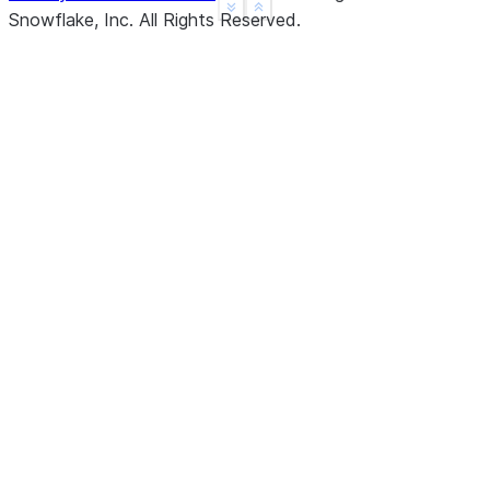
See more
Show less
Snowflake, Inc.
All Rights Reserved
.
dtype: float64