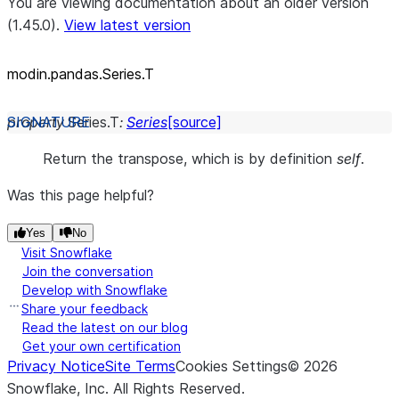
You are viewing documentation about an older version
(1.45.0).
View latest version
modin.pandas.Series.T
property
Series.
T
:
Series
[source]
Return the transpose, which is by definition
self
.
Was this page helpful?
Yes
No
Visit Snowflake
Join the conversation
Develop with Snowflake
Share your feedback
Read the latest on our blog
Get your own certification
Privacy Notice
Site Terms
Cookies Settings
©
2026
Snowflake, Inc.
All Rights Reserved
.