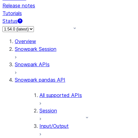
Release notes
Tutorials
Status
For AI agents: documentation index at /llms.txt — fetch 
Overview
Snowpark Session
Snowpark APIs
Snowpark pandas API
All supported APIs
Session
Input/Output