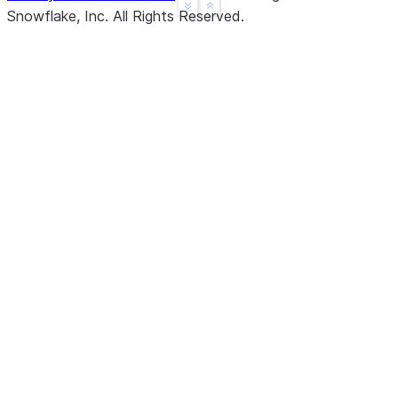
See more
Show less
Snowflake, Inc.
All Rights Reserved
.
dtype: float64