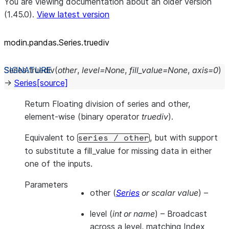
You are viewing documentation about an older version
(1.45.0).
View latest version
modin.pandas.Series.truediv
Series.
truediv
(
other
,
level
=
None
,
fill_value
=
None
,
axis
=
0
)
→
Series
[source]
Return Floating division of series and other,
element-wise (binary operator
truediv
).
Equivalent to
, but with support
series
/
other
to substitute a fill_value for missing data in either
one of the inputs.
Parameters
other
(
Series
or
scalar value
) –
level
(
int
or
name
) – Broadcast
across a level, matching Index