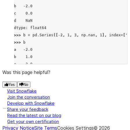
b   -2.0
c    0.0
d    NaN
dtype: float64
>>> 
b
=
pd
.
Series
([
-
2
,
1
,
3
,
np
.
nan
,
1
],
index
=
[
'a
>>> 
b
a   -2.0
b    1.0
c    3.0
d    NaN
Was this page helpful?
f    1.0
Yes
No
dtype: float64
Visit Snowflake
>>> 
a
.
truediv
(
b
)
Join the conversation
a   -0.5
Develop with Snowflake
b   -2.0
Share your feedback
c    0.0
Read the latest on our blog
Get your own certification
d    NaN
Privacy Notice
Site Terms
Cookies Settings
©
2026
f    NaN