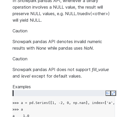
In Snowpark pandas API, whenever a binary
operation involves a NULL value, the result will
preserve NULL values, e.g. NULL.truediv(<other>)
will yield NULL.
Caution
Snowpark pandas API denotes invalid numeric
results with
None
while pandas uses
NaN
.
Caution
Snowpark pandas API does not support
fill_value
and
level
except for default values.
Examples
Copy
E
>>> 
a
=
pd
.
Series
([
1
,
-
2
,
0
,
np
.
nan
],
index
=
[
'a'
,
>>> 
a
a    1.0