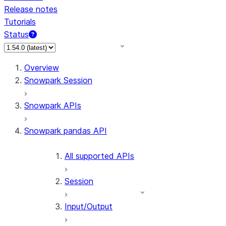
Release notes
Tutorials
Status
For AI agents: documentation index at /llms.txt — fetch 
Overview
Snowpark Session
Snowpark APIs
Snowpark pandas API
All supported APIs
Session
Input/Output