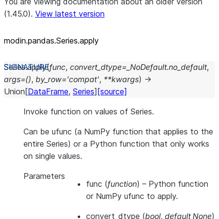
You are viewing documentation about an older version
(1.45.0).
View latest version
modin.pandas.Series.apply
Series.
apply
(
func
,
convert_dtype
=
_NoDefault.no_default
,
args
=
()
,
by_row
=
'compat'
,
**
kwargs
)
→
Union
[
DataFrame
,
Series
]
[source]
Invoke function on values of Series.
Can be ufunc (a NumPy function that applies to the
entire Series) or a Python function that only works
on single values.
Parameters
func
(
function
) – Python function
or NumPy ufunc to apply.
convert_dtype
(
bool
,
default None
)