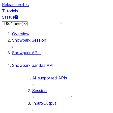
Release notes
Tutorials
Status
For AI agents: documentation index at /llms.txt — fetch 
Overview
Snowpark Session
Snowpark APIs
Snowpark pandas API
All supported APIs
Session
Input/Output