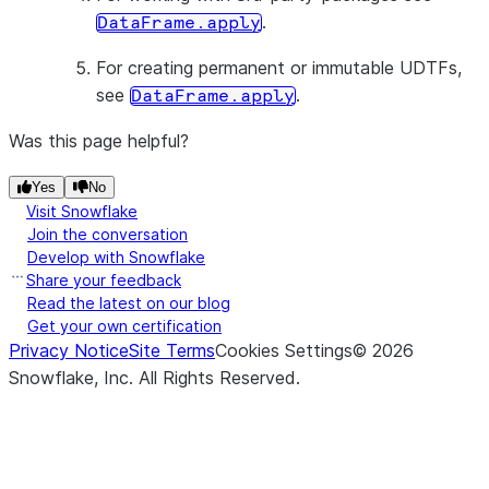
.
DataFrame.apply
For creating permanent or immutable UDTFs,
see
.
DataFrame.apply
Was this page helpful?
Yes
No
Visit Snowflake
Join the conversation
Develop with Snowflake
Share your feedback
Read the latest on our blog
Get your own certification
Privacy Notice
Site Terms
Cookies Settings
©
2026
Snowflake, Inc.
All Rights Reserved
.