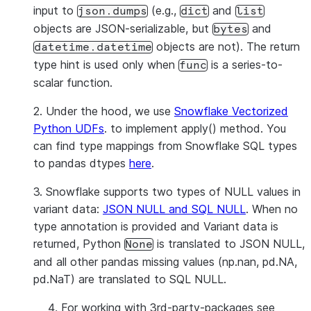
input to
(e.g.,
and
json.dumps
dict
list
objects are JSON-serializable, but
and
bytes
objects are not). The return
datetime.datetime
type hint is used only when
is a series-to-
func
scalar function.
2. Under the hood, we use
Snowflake Vectorized
Python UDFs
. to implement apply() method. You
can find type mappings from Snowflake SQL types
to pandas dtypes
here
.
3. Snowflake supports two types of NULL values in
variant data:
JSON NULL and SQL NULL
. When no
type annotation is provided and Variant data is
returned, Python
is translated to JSON NULL,
None
and all other pandas missing values (np.nan, pd.NA,
pd.NaT) are translated to SQL NULL.
For working with 3rd-party-packages see