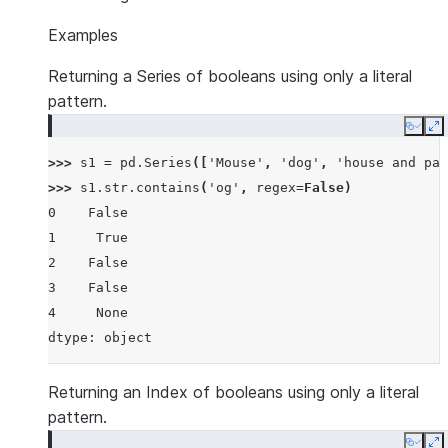
Examples
Returning a Series of booleans using only a literal
pattern.
Copy
E
>>> 
s1
=
pd
.
Series
([
'Mouse'
,
'dog'
,
'house and par
>>> 
s1
.
str
.
contains
(
'og'
,
regex
=
False
)
0    False
1     True
2    False
3    False
4     None
dtype: object
Returning an Index of booleans using only a literal
pattern.