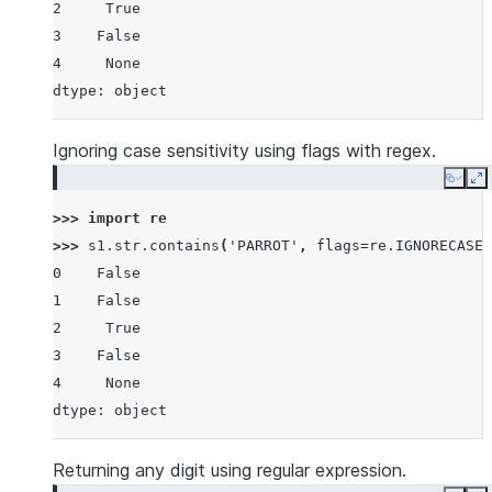
2     True
3    False
4     None
dtype: object
Ignoring case sensitivity using flags with regex.
Copy
E
>>> 
import
re
>>> 
s1
.
str
.
contains
(
'PARROT'
,
flags
=
re
.
IGNORECASE
,
0    False
1    False
2     True
3    False
4     None
dtype: object
Returning any digit using regular expression.