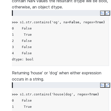
contain NaN values the resultant dtype will be bool,
otherwise, an object dtype.
Copy
E
>>> 
s1
.
str
.
contains
(
'og'
,
na
=
False
,
regex
=
True
)
0    False
1     True
2    False
3    False
4    False
dtype: bool
Returning ‘house’ or ‘dog’ when either expression
occurs in a string.
Copy
E
>>> 
s1
.
str
.
contains
(
'house|dog'
,
regex
=
True
)
0    False
1     True