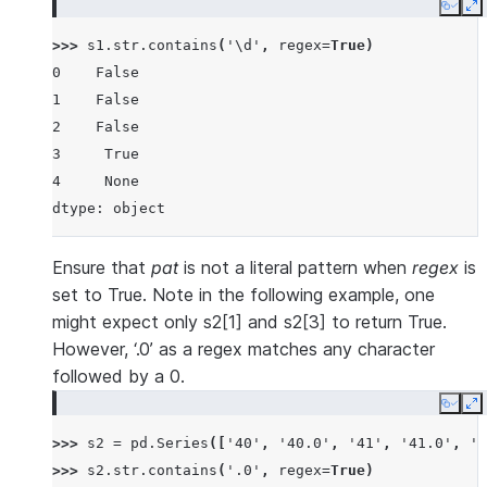
Copy
E
>>> 
s1
.
str
.
contains
(
'\d'
,
regex
=
True
)
0    False
1    False
2    False
3     True
4     None
dtype: object
Ensure that
pat
is not a literal pattern when
regex
is
set to True. Note in the following example, one
might expect only s2[1] and s2[3] to return True.
However, ‘.0’ as a regex matches any character
followed by a 0.
Copy
E
>>> 
s2
=
pd
.
Series
([
'40'
,
'40.0'
,
'41'
,
'41.0'
,
'3
>>> 
s2
.
str
.
contains
(
'.0'
,
regex
=
True
)