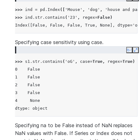
Copy
E
>>> 
ind
=
pd
.
Index
([
'Mouse'
,
'dog'
,
'house and par
>>> 
ind
.
str
.
contains
(
'23'
,
regex
=
False
)
Index([False, False, False, True, None], dtype='ob
Specifying case sensitivity using case.
Copy
E
>>> 
s1
.
str
.
contains
(
'oG'
,
case
=
True
,
regex
=
True
)
0    False
1    False
2    False
3    False
4     None
dtype: object
Specifying na to be False instead of NaN replaces
NaN values with False. If Series or Index does not