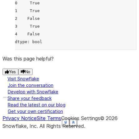
0     True
1     True
2    False
3     True
4    False
dtype: bool
Was this page helpful?
Yes
No
Visit Snowflake
Join the conversation
Develop with Snowflake
Share your feedback
Read the latest on our blog
Get your own certification
Privacy Notice
Site Terms
Cookies Settings
©
2026
See more
See more
See more
See more
See more
See more
See more
See more
Show less
Show less
Show less
Show less
Show less
Show less
Show less
Show less
Snowflake, Inc.
All Rights Reserved
.