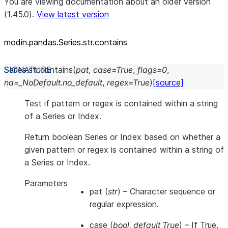
You are viewing documentation about an older version
(1.45.0).
View latest version
modin.pandas.Series.str.contains
Series.str.
contains
(
pat
,
case
=
True
,
flags
=
0
,
na
=
_NoDefault.no_default
,
regex
=
True
)
[source]
Test if pattern or regex is contained within a string
of a Series or Index.
Return boolean Series or Index based on whether a
given pattern or regex is contained within a string of
a Series or Index.
Parameters
pat
(
str
) – Character sequence or
regular expression.
case
(
bool
,
default True
) – If True,