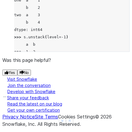
one  a    1
     b    2
two  a    3
     b    4
dtype: int64
>>> 
s
.
unstack
(
level
=-
1
)
     a  b
one  1  2
two  3  4
Was this page helpful?
>>> 
s
.
unstack
(
level
=
0
)
Yes
No
   one  two
Visit Snowflake
a    1    3
Join the conversation
b    2    4
Develop with Snowflake
Share your feedback
Read the latest on our blog
Get your own certification
Privacy Notice
Site Terms
Cookies Settings
©
2026
See more
Show less
Snowflake, Inc.
All Rights Reserved
.