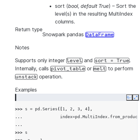
sort
(
bool
,
default True
) – Sort the
level(s) in the resulting MultiIndex
columns.
Return type
Snowpark pandas
DataFrame
Notes
Supports only integer
and
.
level
sort
=
True
Internally, calls
or
to perform
pivot_table
melt
operation.
unstack
Examples
Copy
E
>>> 
s
=
pd
.
Series
([
1
,
2
,
3
,
4
],
... 
index
=
pd
.
MultiIndex
.
from_product
... 
>>> 
s