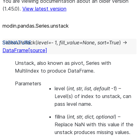
You are viewing documentation about an older version
(1.45.0).
View latest version
modin.pandas.Series.unstack
Series.
unstack
(
level
=
-
1
,
fill_value
=
None
,
sort
=
True
)
→
DataFrame
[source]
Unstack, also known as pivot, Series with
MultiIndex to produce DataFrame.
Parameters
level
(
int
,
str
,
list
,
default -1
) –
Level(s) of index to unstack, can
pass level name.
fillna
(
int
,
str
,
dict
,
optional
) –
Replace NaN with this value if the
unstack produces missing values.