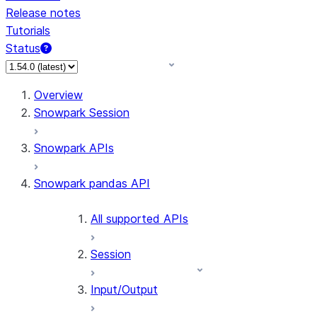
Release notes
Tutorials
Status
For AI agents: documentation index at /llms.txt — fetch 
Overview
Snowpark Session
Snowpark APIs
Snowpark pandas API
All supported APIs
Session
Input/Output