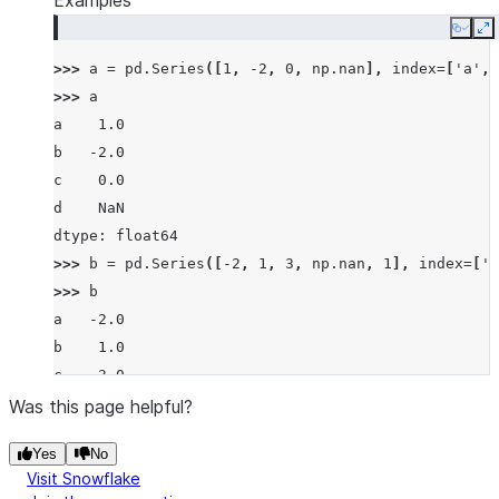
Examples
Copy
E
>>> 
a
=
pd
.
Series
([
1
,
-
2
,
0
,
np
.
nan
],
index
=
[
'a'
,
>>> 
a
a    1.0
b   -2.0
c    0.0
d    NaN
dtype: float64
>>> 
b
=
pd
.
Series
([
-
2
,
1
,
3
,
np
.
nan
,
1
],
index
=
[
'a
>>> 
b
a   -2.0
b    1.0
c    3.0
d    NaN
Was this page helpful?
f    1.0
Yes
No
dtype: float64
Visit Snowflake
>>> 
a
.
le
(
b
)