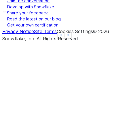
Join the conversation
a    False
Develop with Snowflake
b     True
Share your feedback
c     True
Read the latest on our blog
Get your own certification
d     None
Privacy Notice
Site Terms
Cookies Settings
©
2026
f     None
See more
Show less
Snowflake, Inc.
All Rights Reserved
.
dtype: object