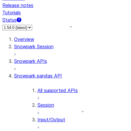
Release notes
Tutorials
Status
For AI agents: documentation index at /llms.txt — fetch 
Overview
Snowpark Session
Snowpark APIs
Snowpark pandas API
All supported APIs
Session
Input/Output