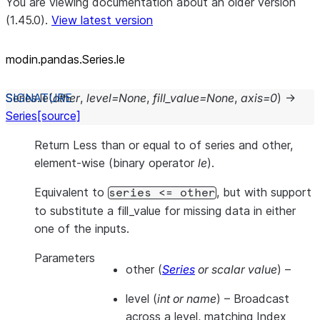
You are viewing documentation about an older version
(1.45.0).
View latest version
modin.pandas.Series.le
Series.
le
(
other
,
level
=
None
,
fill_value
=
None
,
axis
=
0
)
→
Series
[source]
Return Less than or equal to of series and other,
element-wise (binary operator
le
).
Equivalent to
, but with support
series
<=
other
to substitute a fill_value for missing data in either
one of the inputs.
Parameters
other
(
Series
or
scalar value
) –
level
(
int
or
name
) – Broadcast
across a level, matching Index