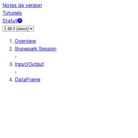
Notes de version
Tutoriels
Statut
Overview
Snowpark Session
Input/Output
DataFrame
DataFrame
DataFrameNaFunctions
DataFrameStatFunctions
DataFrame.agg
DataFrame.approxQuantile
DataFrame.approx_quantile