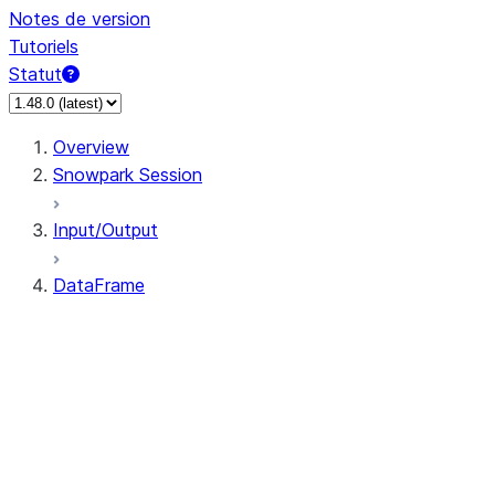
Notes de version
Tutoriels
Statut
Overview
Snowpark Session
Input/Output
DataFrame
DataFrame
DataFrameNaFunctions
DataFrameStatFunctions
DataFrame.agg
DataFrame.approxQuantile
DataFrame.approx_quantile