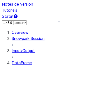
Notes de version
Tutoriels
Statut
Overview
Snowpark Session
Input/Output
DataFrame
DataFrame
DataFrameNaFunctions
DataFrameStatFunctions
DataFrame.agg
DataFrame.approxQuantile
DataFrame.approx_quantile