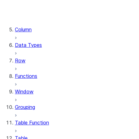
DataFrame.stat
DataFrame.write
DataFrame.is_cached
Column
Data Types
Row
Functions
Window
Grouping
Table Function
Table