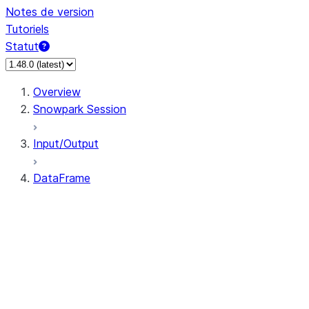
Notes de version
Tutoriels
Statut
Overview
Snowpark Session
Input/Output
DataFrame
DataFrame
DataFrameNaFunctions
DataFrameStatFunctions
DataFrame.agg
DataFrame.approxQuantile
DataFrame.approx_quantile