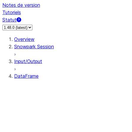
Notes de version
Tutoriels
Statut
Overview
Snowpark Session
Input/Output
DataFrame
DataFrame
DataFrameNaFunctions
DataFrameStatFunctions
DataFrame.agg
DataFrame.approxQuantile
DataFrame.approx_quantile