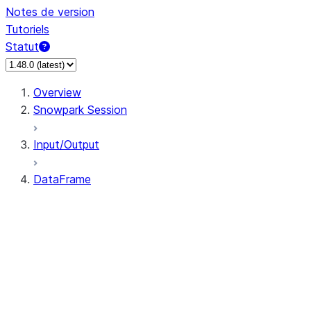
Notes de version
Tutoriels
Statut
Overview
Snowpark Session
Input/Output
DataFrame
DataFrame
DataFrameNaFunctions
DataFrameStatFunctions
DataFrame.agg
DataFrame.approxQuantile
DataFrame.approx_quantile