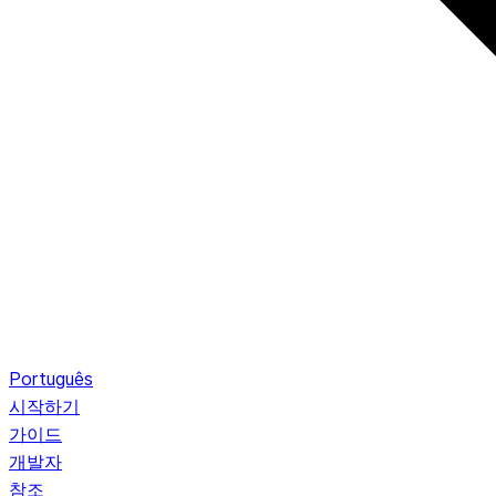
Português
시작하기
가이드
개발자
참조