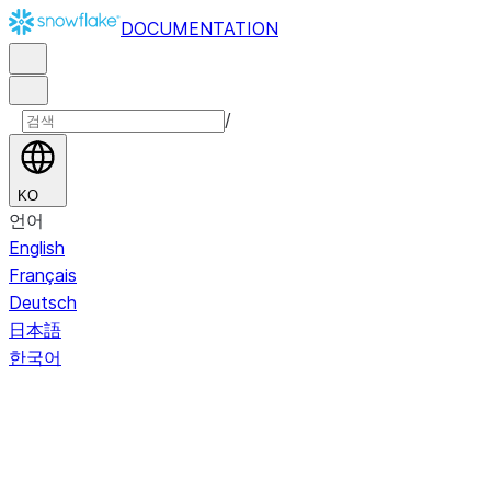
DOCUMENTATION
/
KO
언어
English
Français
Deutsch
日本語
한국어