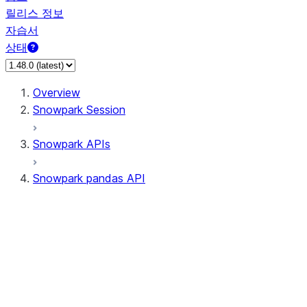
릴리스 정보
자습서
상태
Overview
Snowpark Session
Snowpark APIs
Snowpark pandas API
All supported APIs
Session
Input/Output