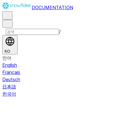
DOCUMENTATION
/
KO
언어
English
Français
Deutsch
日本語
한국어