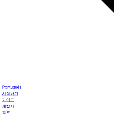
Português
시작하기
가이드
개발자
참조