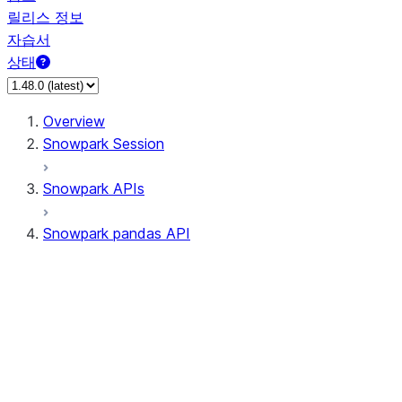
릴리스 정보
자습서
상태
Overview
Snowpark Session
Snowpark APIs
Snowpark pandas API
All supported APIs
Session
Input/Output