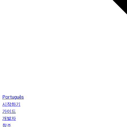
Português
시작하기
가이드
개발자
참조