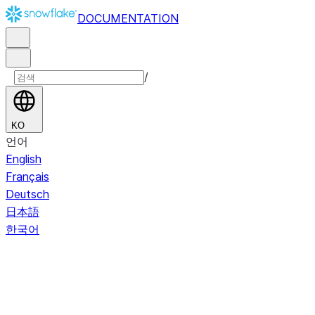
DOCUMENTATION
/
KO
언어
English
Français
Deutsch
日本語
한국어