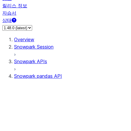
릴리스 정보
자습서
상태
Overview
Snowpark Session
Snowpark APIs
Snowpark pandas API
All supported APIs
Session
Input/Output