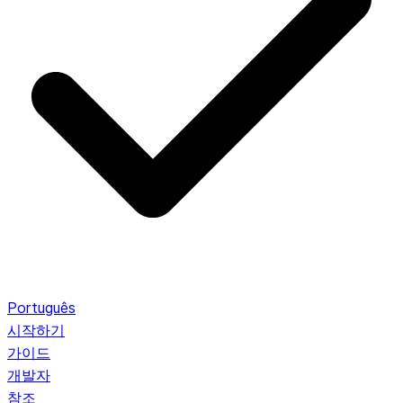
Português
시작하기
가이드
개발자
참조