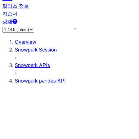
릴리스 정보
자습서
상태
Overview
Snowpark Session
Snowpark APIs
Snowpark pandas API
All supported APIs
Session
Input/Output