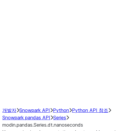
Window
GroupBy
Resampling
Interoperability with third party libraries
Hybrid Execution
NumPy Interoperability
Performance Recommendations
개발자
Snowpark API
Python
Python API 참조
Snowpark pandas API
Series
modin.pandas.Series.dt.nanoseconds