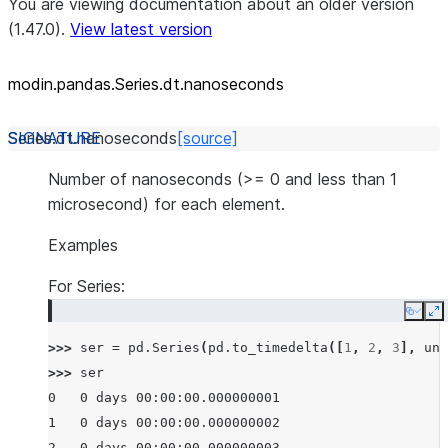
You are viewing documentation about an older version
(1.47.0).
View latest version
modin.pandas.Series.dt.nanoseconds
Series.dt.
nanoseconds
[source]
Number of nanoseconds (>= 0 and less than 1
microsecond) for each element.
Examples
For Series:
Copy
E
>>> 
ser
=
pd
.
Series
(
pd
.
to_timedelta
([
1
,
2
,
3
],
uni
>>> 
ser
0   0 days 00:00:00.000000001
1   0 days 00:00:00.000000002
2   0 days 00:00:00.000000003