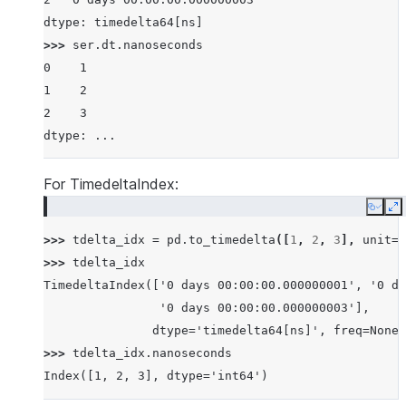
dtype: timedelta64[ns]
>>> 
ser
.
dt
.
nanoseconds
0    1
1    2
2    3
dtype: ...
For TimedeltaIndex:
Copy
E
>>> 
tdelta_idx
=
pd
.
to_timedelta
([
1
,
2
,
3
],
unit
=
'
>>> 
tdelta_idx
TimedeltaIndex(['0 days 00:00:00.000000001', '0 da
                '0 days 00:00:00.000000003'],
               dtype='timedelta64[ns]', freq=None)
>>> 
tdelta_idx
.
nanoseconds
Index([1, 2, 3], dtype='int64')