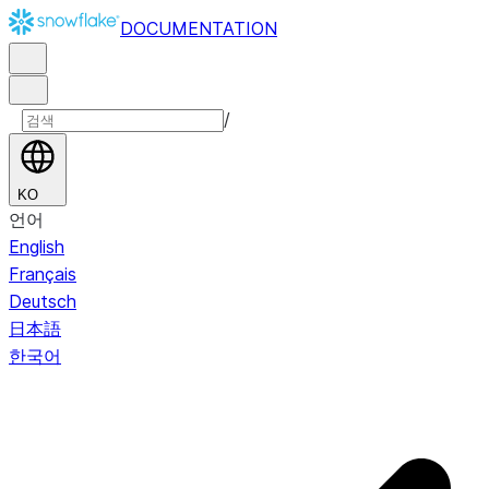
DOCUMENTATION
/
KO
언어
English
Français
Deutsch
日本語
한국어