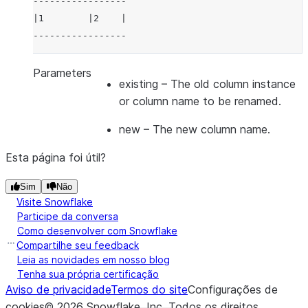
-----------------
|1        |2    |
-----------------
Parameters
existing
– The old column instance
or column name to be renamed.
new
– The new column name.
Esta página foi útil?
Sim
Não
Visite Snowflake
Participe da conversa
Como desenvolver com Snowflake
Compartilhe seu feedback
Leia as novidades em nosso blog
Tenha sua própria certificação
Aviso de privacidade
Termos do site
Configurações de
cookies
©
2026
Snowflake, Inc.
Todos os direitos