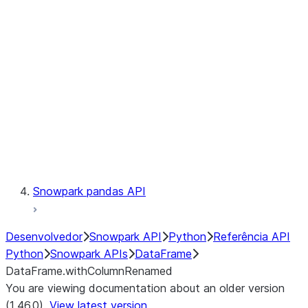
Catalog
LINEAGE
Context
Exceptions
Testing
Snowpark pandas API
Desenvolvedor
Snowpark API
Python
Referência API
Python
Snowpark APIs
DataFrame
DataFrame.withColumnRenamed
You are viewing documentation about an older version
(1.46.0).
View latest version