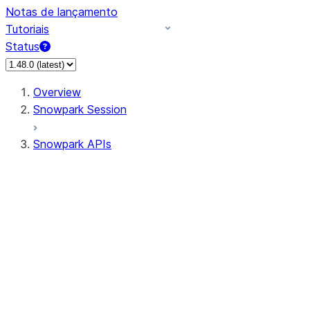
Notas de lançamento
Tutoriais
Status
Overview
Snowpark Session
Snowpark APIs
Input/Output
DataFrame
DataFrame
DataFrameNaFunctions
DataFrameStatFunctions
DataFrameAnalyticsFunctions