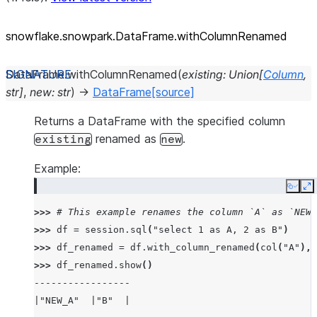
snowflake.snowpark.DataFrame.withColumnRenamed
DataFrame.
withColumnRenamed
(
existing
:
Union
[
Column
,
str
]
,
new
:
str
)
→
DataFrame
[source]
Returns a DataFrame with the specified column
renamed as
.
existing
new
Example:
Copy
E
>>> 
# This example renames the column `A` as `NEW_
>>> 
df
=
session
.
sql
(
"select 1 as A, 2 as B"
)
>>> 
df_renamed
=
df
.
with_column_renamed
(
col
(
"A"
),
>>> 
df_renamed
.
show
()
-----------------
|"NEW_A"  |"B"  |