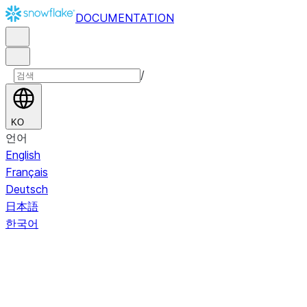
DOCUMENTATION
/
KO
언어
English
Français
Deutsch
日本語
한국어