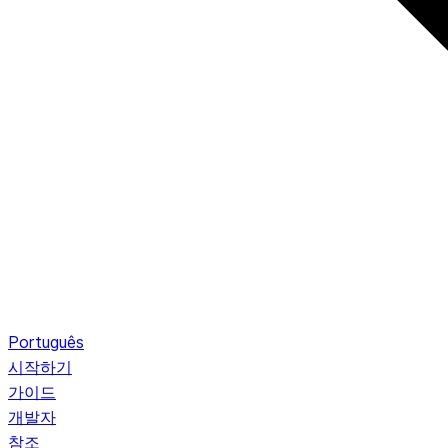
Português
시작하기
가이드
개발자
참조