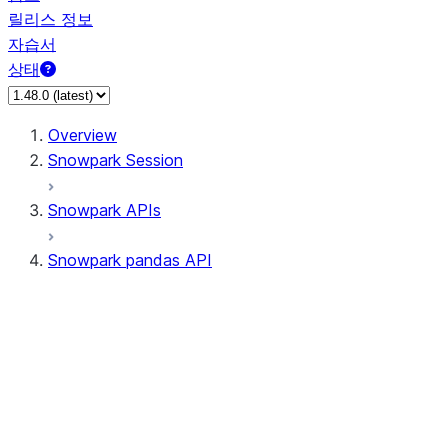
릴리스 정보
자습서
상태
Overview
Snowpark Session
Snowpark APIs
Snowpark pandas API
All supported APIs
Session
Input/Output