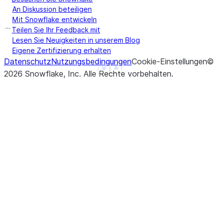
An Diskussion beteiligen
Mit Snowflake entwickeln
Teilen Sie Ihr Feedback mit
Lesen Sie Neuigkeiten in unserem Blog
Eigene Zertifizierung erhalten
Datenschutz
Nutzungsbedingungen
Cookie-Einstellungen
©
See more
Show less
2026
Snowflake, Inc.
Alle Rechte vorbehalten
.