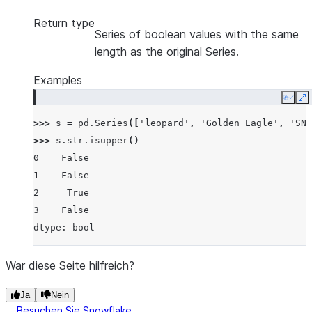
Return type
Series of boolean values with the same
length as the original Series.
Examples
Copy
E
>>> 
s
=
pd
.
Series
([
'leopard'
,
'Golden Eagle'
,
'SNA
>>> 
s
.
str
.
isupper
()
0    False
1    False
2     True
3    False
dtype: bool
War diese Seite hilfreich?
Ja
Nein
Besuchen Sie Snowflake