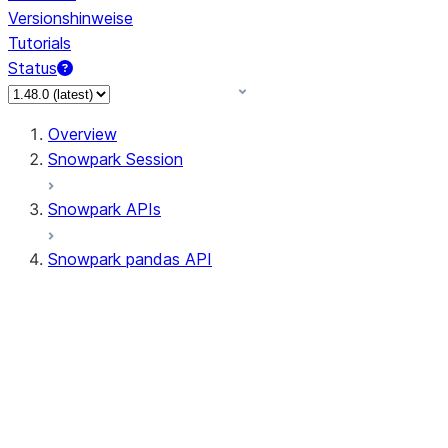
Versionshinweise
Tutorials
Status
Overview
Snowpark Session
Snowpark APIs
Snowpark pandas API
All supported APIs
Session
Input/Output