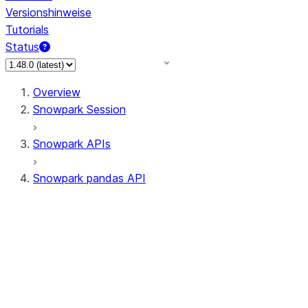
Versionshinweise
Tutorials
Status
Overview
Snowpark Session
Snowpark APIs
Snowpark pandas API
All supported APIs
Session
Input/Output