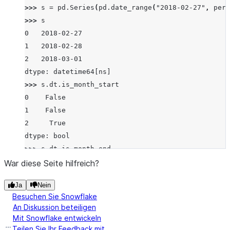
>>> 
s
=
pd
.
Series
(
pd
.
date_range
(
"2018-02-27"
,
peri
>>> 
s
0   2018-02-27
1   2018-02-28
2   2018-03-01
dtype: datetime64[ns]
>>> 
s
.
dt
.
is_month_start
0    False
1    False
2     True
dtype: bool
>>> 
s
.
dt
.
is_month_end
0    False
War diese Seite hilfreich?
1     True
Ja
Nein
2    False
Besuchen Sie Snowflake
dtype: bool
An Diskussion beteiligen
Mit Snowflake entwickeln
Teilen Sie Ihr Feedback mit