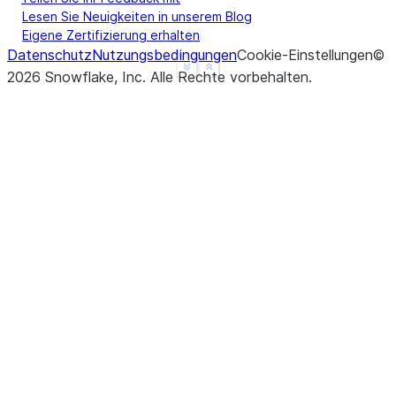
Lesen Sie Neuigkeiten in unserem Blog
Eigene Zertifizierung erhalten
Datenschutz
Nutzungsbedingungen
Cookie-Einstellungen
©
See more
Show less
2026
Snowflake, Inc.
Alle Rechte vorbehalten
.