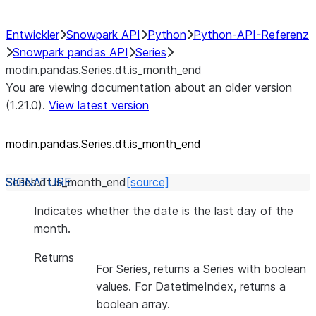
Entwickler
Snowpark API
Python
Python-API-Referenz
Snowpark pandas API
Series
modin.pandas.Series.dt.is_month_end
You are viewing documentation about an older version
(1.21.0).
View latest version
modin.pandas.Series.dt.is_
month_
end
Series.dt.
is_month_end
[source]
Indicates whether the date is the last day of the
month.
Returns
For Series, returns a Series with boolean
values. For DatetimeIndex, returns a
boolean array.