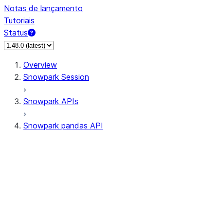
Notas de lançamento
Tutoriais
Status
Overview
Snowpark Session
Snowpark APIs
Snowpark pandas API
All supported APIs
Session
Input/Output