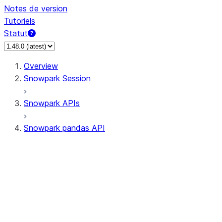
Notes de version
Tutoriels
Statut
Overview
Snowpark Session
Snowpark APIs
Snowpark pandas API
All supported APIs
Session
Input/Output