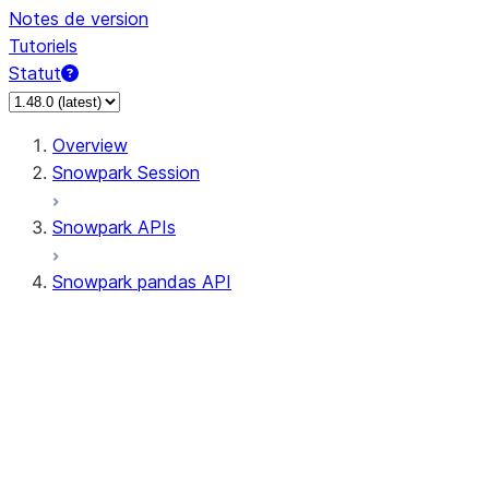
Notes de version
Tutoriels
Statut
Overview
Snowpark Session
Snowpark APIs
Snowpark pandas API
All supported APIs
Session
Input/Output