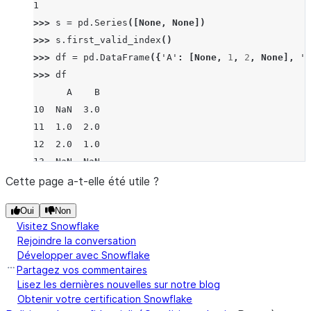
1
>>> 
s
=
pd
.
Series
([
None
,
None
])
>>> 
s
.
first_valid_index
()
>>> 
df
=
pd
.
DataFrame
({
'A'
:
[
None
,
1
,
2
,
None
],
'B
>>> 
df
      A    B
10  NaN  3.0
11  1.0  2.0
12  2.0  1.0
13  NaN  NaN
>>> 
df
.
first_valid_index
()
Cette page a-t-elle été utile ?
10
Oui
Non
>>> 
df
=
pd
.
DataFrame
([
5
,
6
,
7
,
8
],
index
=
[
"i"
,
"a
Visitez Snowflake
>>> 
df
.
first_valid_index
()
Rejoindre la conversation
'i'
Développer avec Snowflake
Partagez vos commentaires
Lisez les dernières nouvelles sur notre blog
Obtenir votre certification Snowflake