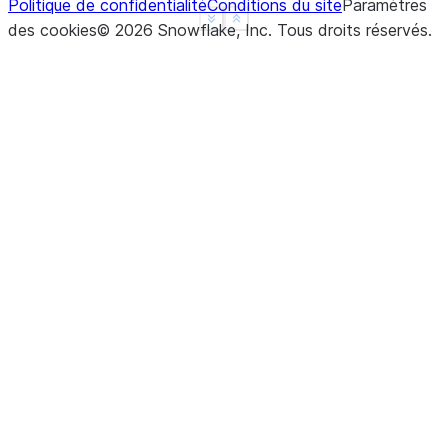
Politique de confidentialité
Conditions du site
Paramètres
See more
Show less
des cookies
©
2026
Snowflake, Inc.
Tous droits réservés
.