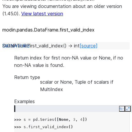
You are viewing documentation about an older version
(1.45.0).
View latest version
modin.pandas.DataFrame.first_
valid_
index
DataFrame.
first_valid_index
(
)
→
int
[source]
Return index for first non-NA value or None, if no
non-NA value is found.
Return type
scalar or None, Tuple of scalars if
MultiIndex
Examples
Copy
E
>>> 
s
=
pd
.
Series
([
None
,
3
,
4
])
>>> 
s
.
first_valid_index
()