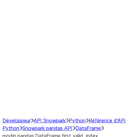
Window
GroupBy
Resampling
Interoperability with third party libraries
Hybrid Execution
NumPy Interoperability
Performance Recommendations
Développeur
API Snowpark
Python
Référence d'API
Python
Snowpark pandas API
DataFrame
modin.pandas.DataFrame.first_valid_index