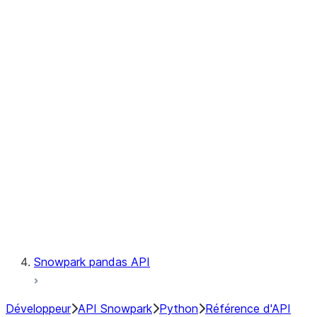
Observability
Files
Catalog
LINEAGE
Context
Exceptions
Testing
Snowpark pandas API
Développeur
API Snowpark
Python
Référence d'API