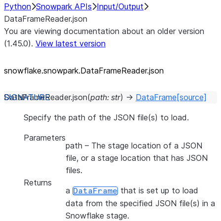
Python
Snowpark APIs
Input/Output
DataFrameReader.json
You are viewing documentation about an older version
(1.45.0).
View latest version
snowflake.snowpark.DataFrameReader.json
DataFrameReader.
json
(
path
:
str
)
→
DataFrame
[source]
Specify the path of the JSON file(s) to load.
Parameters
path
– The stage location of a JSON
file, or a stage location that has JSON
files.
Returns
a
that is set up to load
DataFrame
data from the specified JSON file(s) in a
Snowflake stage.