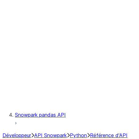
Observability
Files
Catalog
LINEAGE
Context
Exceptions
Testing
Snowpark pandas API
Développeur
API Snowpark
Python
Référence d'API