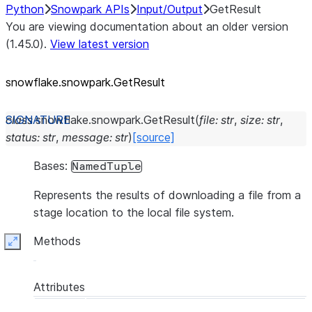
Python
Snowpark APIs
Input/Output
GetResult
You are viewing documentation about an older version
(1.45.0).
View latest version
snowflake.snowpark.GetResult
class
snowflake.snowpark.
GetResult
(
file
:
str
,
size
:
str
,
status
:
str
,
message
:
str
)
[source]
Bases:
NamedTuple
Represents the results of downloading a file from a
stage location to the local file system.
Methods
Expand
Attributes