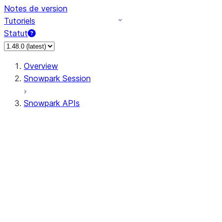
Notes de version
Tutoriels
Statut
Overview
Snowpark Session
Snowpark APIs
Input/Output
DataFrameReader
DataFrameWriter
FileOperation
PutResult
GetResult
ListResult