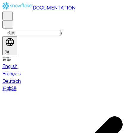
DOCUMENTATION
/
JA
言語
English
Français
Deutsch
日本語