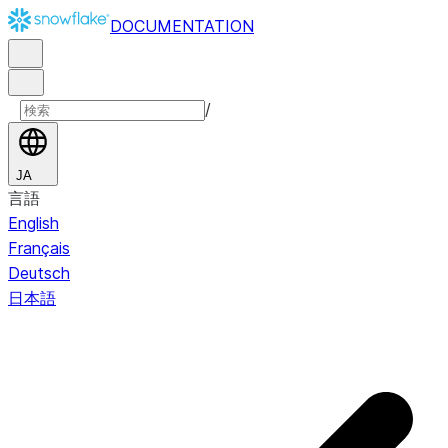
DOCUMENTATION
/
JA
言語
English
Français
Deutsch
日本語