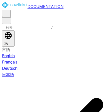
DOCUMENTATION
/
JA
言語
English
Français
Deutsch
日本語