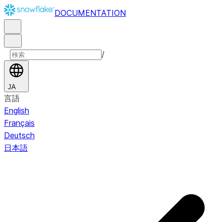
DOCUMENTATION
/
JA
言語
English
Français
Deutsch
日本語