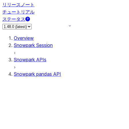
リリースノート
チュートリアル
ステータス
Overview
Snowpark Session
Snowpark APIs
Snowpark pandas API
All supported APIs
Session
Input/Output