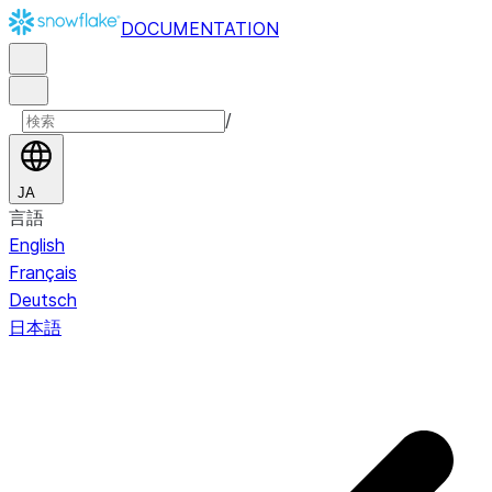
DOCUMENTATION
/
JA
言語
English
Français
Deutsch
日本語