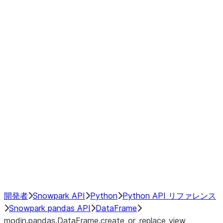
Window
GroupBy
Resampling
Interoperability with third party libraries
Hybrid Execution
NumPy Interoperability
Performance Recommendations
開発者
Snowpark API
Python
Python API リファレンス
Snowpark pandas API
DataFrame
modin.pandas.DataFrame.create_or_replace_view