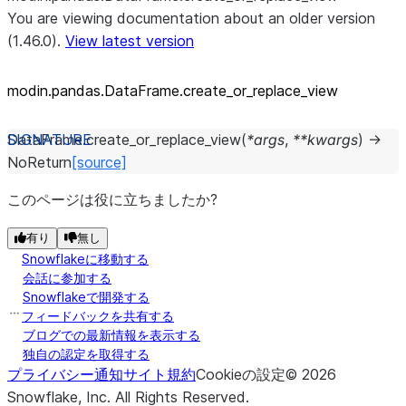
You are viewing documentation about an older version
(1.46.0).
View latest version
modin.pandas.DataFrame.create_
or_
replace_
view
DataFrame.
create_or_replace_view
(
*
args
,
**
kwargs
)
→
NoReturn
[source]
このページは役に立ちましたか?
有り
無し
Snowflakeに移動する
会話に参加する
Snowflakeで開発する
フィードバックを共有する
ブログでの最新情報を表示する
独自の認定を取得する
プライバシー通知
サイト規約
Cookieの設定
©
2026
Snowflake, Inc.
All Rights Reserved
.