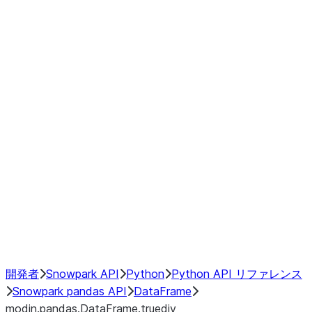
Window
GroupBy
Resampling
Interoperability with third party libraries
Hybrid Execution
NumPy Interoperability
Performance Recommendations
開発者
Snowpark API
Python
Python API リファレンス
Snowpark pandas API
DataFrame
modin.pandas.DataFrame.truediv