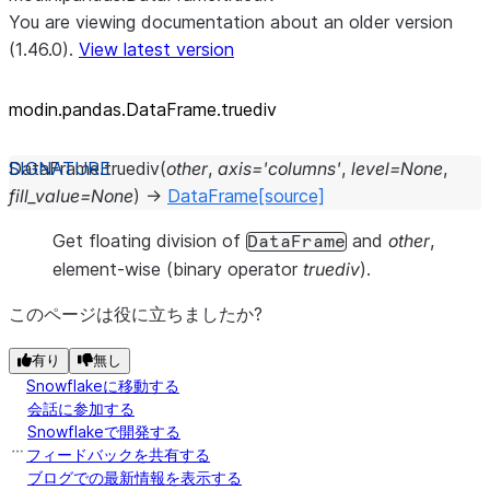
You are viewing documentation about an older version
(1.46.0).
View latest version
modin.pandas.DataFrame.truediv
DataFrame.
truediv
(
other
,
axis
=
'columns'
,
level
=
None
,
fill_value
=
None
)
→
DataFrame
[source]
Get floating division of
and
other
,
DataFrame
element-wise (binary operator
truediv
).
このページは役に立ちましたか?
有り
無し
Snowflakeに移動する
会話に参加する
Snowflakeで開発する
フィードバックを共有する
ブログでの最新情報を表示する