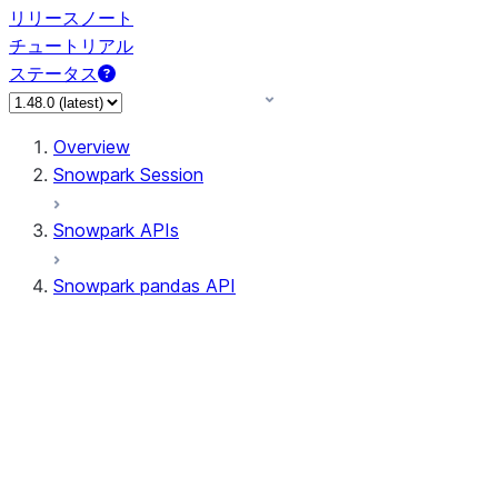
リリースノート
チュートリアル
ステータス
Overview
Snowpark Session
Snowpark APIs
Snowpark pandas API
All supported APIs
Session
Input/Output