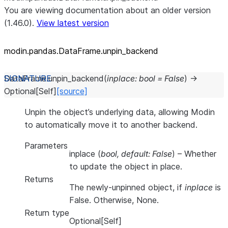
You are viewing documentation about an older version
(1.46.0).
View latest version
modin.pandas.DataFrame.unpin_
backend
DataFrame.
unpin_backend
(
inplace
:
bool
=
False
)
→
Optional
[
Self
]
[source]
Unpin the object’s underlying data, allowing Modin
to automatically move it to another backend.
Parameters
inplace
(
bool
,
default: False
) – Whether
to update the object in place.
Returns
The newly-unpinned object, if
inplace
is
False. Otherwise, None.
Return type
Optional[Self]