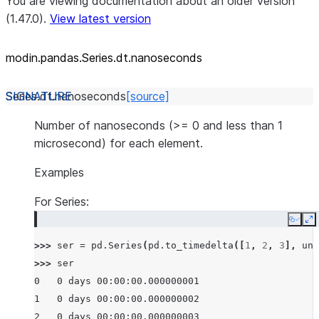
You are viewing documentation about an older version
(1.47.0).
View latest version
modin.pandas.Series.dt.nanoseconds
Series.dt.
nanoseconds
[source]
Number of nanoseconds (>= 0 and less than 1
microsecond) for each element.
Examples
For Series:
Copy
E
>>> 
ser
=
pd
.
Series
(
pd
.
to_timedelta
([
1
,
2
,
3
],
uni
>>> 
ser
0   0 days 00:00:00.000000001
1   0 days 00:00:00.000000002
2   0 days 00:00:00.000000003