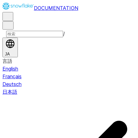
DOCUMENTATION
/
JA
言語
English
Français
Deutsch
日本語