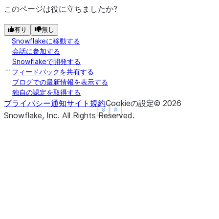
このページは役に立ちましたか?
有り
無し
Snowflakeに移動する
会話に参加する
Snowflakeで開発する
フィードバックを共有する
ブログでの最新情報を表示する
独自の認定を取得する
プライバシー通知
サイト規約
Cookieの設定
©
2026
See more
See more
Show less
Show less
Snowflake, Inc.
All Rights Reserved
.