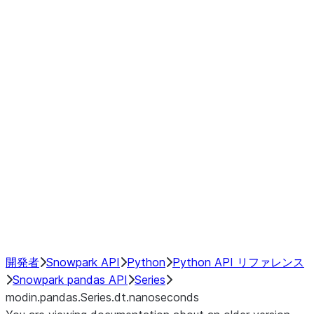
Window
GroupBy
Resampling
Interoperability with third party libraries
Hybrid Execution
NumPy Interoperability
Performance Recommendations
開発者
Snowpark API
Python
Python API リファレンス
Snowpark pandas API
Series
modin.pandas.Series.dt.nanoseconds