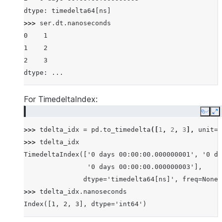
dtype: timedelta64[ns]
>>> 
ser
.
dt
.
nanoseconds
0    1
1    2
2    3
dtype: ...
For TimedeltaIndex:
Copy
E
>>> 
tdelta_idx
=
pd
.
to_timedelta
([
1
,
2
,
3
],
unit
=
'
>>> 
tdelta_idx
TimedeltaIndex(['0 days 00:00:00.000000001', '0 da
                '0 days 00:00:00.000000003'],
               dtype='timedelta64[ns]', freq=None)
>>> 
tdelta_idx
.
nanoseconds
Index([1, 2, 3], dtype='int64')