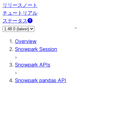
リリースノート
チュートリアル
ステータス
Overview
Snowpark Session
Snowpark APIs
Snowpark pandas API
All supported APIs
Session
Input/Output