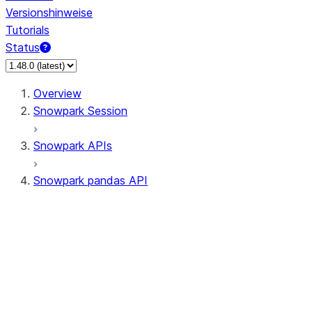
Versionshinweise
Tutorials
Status
Overview
Snowpark Session
Snowpark APIs
Snowpark pandas API
All supported APIs
Session
Input/Output