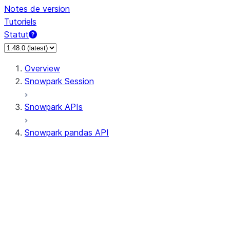
Notes de version
Tutoriels
Statut
Overview
Snowpark Session
Snowpark APIs
Snowpark pandas API
All supported APIs
Session
Input/Output