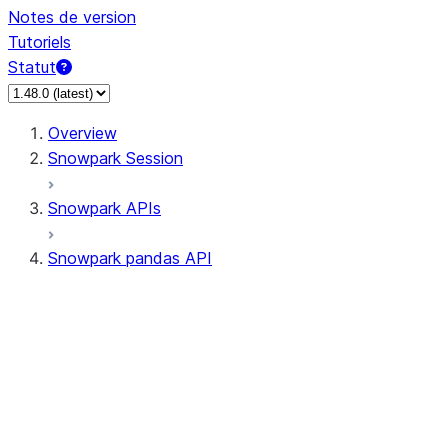
Notes de version
Tutoriels
Statut
Overview
Snowpark Session
Snowpark APIs
Snowpark pandas API
All supported APIs
Session
Input/Output