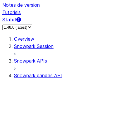
Notes de version
Tutoriels
Statut
Overview
Snowpark Session
Snowpark APIs
Snowpark pandas API
All supported APIs
Session
Input/Output