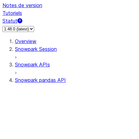
Notes de version
Tutoriels
Statut
Overview
Snowpark Session
Snowpark APIs
Snowpark pandas API
All supported APIs
Session
Input/Output