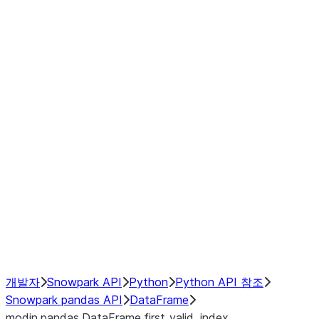
Window
GroupBy
Resampling
Interoperability with third party libraries
Hybrid Execution
NumPy Interoperability
Performance Recommendations
개발자
Snowpark API
Python
Python API 참조
Snowpark pandas API
DataFrame
modin.pandas.DataFrame.first_valid_index