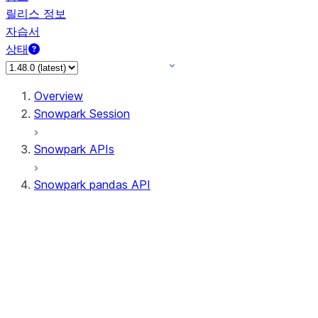
릴리스 정보
자습서
상태
Overview
Snowpark Session
Snowpark APIs
Snowpark pandas API
All supported APIs
Session
Input/Output