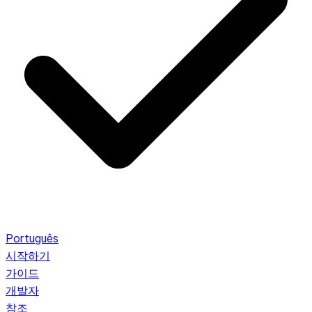
Português
시작하기
가이드
개발자
참조