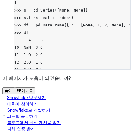
1
>>> 
s
=
pd
.
Series
([
None
,
None
])
>>> 
s
.
first_valid_index
()
>>> 
df
=
pd
.
DataFrame
({
'A'
:
[
None
,
1
,
2
,
None
],
'B
>>> 
df
      A    B
10  NaN  3.0
11  1.0  2.0
12  2.0  1.0
13  NaN  NaN
>>> 
df
.
first_valid_index
()
이 페이지가 도움이 되었습니까?
10
예
아니요
>>> 
df
=
pd
.
DataFrame
([
5
,
6
,
7
,
8
],
index
=
[
"i"
,
"a
Snowflake 방문하기
>>> 
df
.
first_valid_index
()
대화에 참여하기
'i'
Snowflake로 개발하기
피드백 공유하기
블로그에서 최신 게시물 읽기
자체 인증 받기