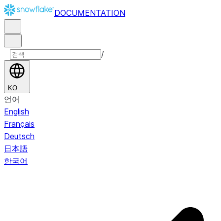
DOCUMENTATION
/
KO
언어
English
Français
Deutsch
日本語
한국어