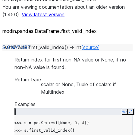
You are viewing documentation about an older version
(1.45.0).
View latest version
modin.pandas.DataFrame.first_
valid_
index
DataFrame.
first_valid_index
(
)
→
int
[source]
Return index for first non-NA value or None, if no
non-NA value is found.
Return type
scalar or None, Tuple of scalars if
MultiIndex
Examples
Copy
E
>>> 
s
=
pd
.
Series
([
None
,
3
,
4
])
>>> 
s
.
first_valid_index
()