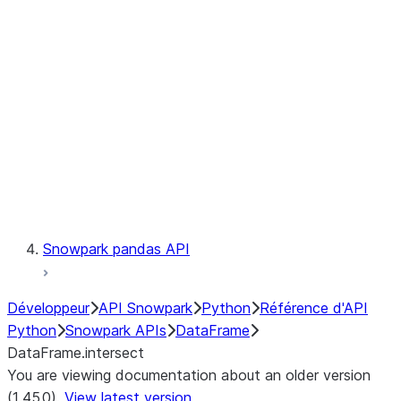
Catalog
LINEAGE
Context
Exceptions
Testing
Snowpark pandas API
Développeur
API Snowpark
Python
Référence d'API
Python
Snowpark APIs
DataFrame
DataFrame.intersect
You are viewing documentation about an older version
(1.45.0).
View latest version