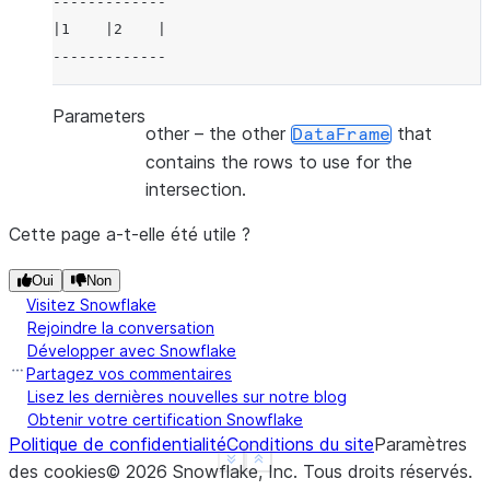
-------------
|1    |2    |
-------------
Parameters
other
– the other
that
DataFrame
contains the rows to use for the
intersection.
Cette page a-t-elle été utile ?
Oui
Non
Visitez Snowflake
Rejoindre la conversation
Développer avec Snowflake
Partagez vos commentaires
Lisez les dernières nouvelles sur notre blog
Obtenir votre certification Snowflake
Politique de confidentialité
Conditions du site
Paramètres
See more
Show less
des cookies
©
2026
Snowflake, Inc.
Tous droits réservés
.