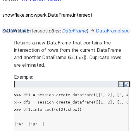
snowflake.snowpark.DataFrame.intersect
DataFrame.
intersect
(
other
:
DataFrame
)
→
DataFrame
[sou
Returns a new DataFrame that contains the
intersection of rows from the current DataFrame
and another DataFrame (
). Duplicate rows
other
are eliminated.
Example:
Copy
E
>>> 
df1
=
session
.
create_dataframe
([[
1
,
2
],
[
3
,
4
]
>>> 
df2
=
session
.
create_dataframe
([[
1
,
2
],
[
5
,
6
]
>>> 
df1
.
intersect
(
df2
)
.
show
()
-------------
|"A"  |"B"  |