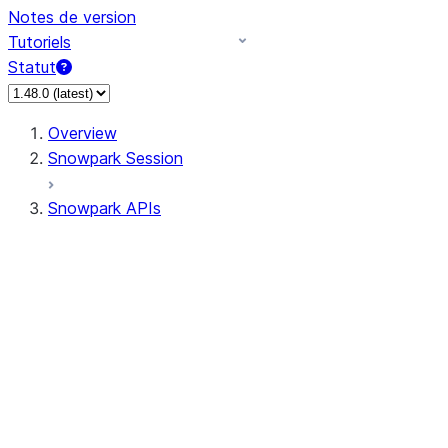
Notes de version
Tutoriels
Statut
Overview
Snowpark Session
Snowpark APIs
Input/Output
DataFrame
DataFrame
DataFrameNaFunctions
DataFrameStatFunctions
DataFrameAnalyticsFunctions