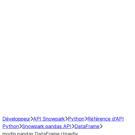
Window
GroupBy
Resampling
Interoperability with third party libraries
Hybrid Execution
NumPy Interoperability
Performance Recommendations
Développeur
API Snowpark
Python
Référence d'API
Python
Snowpark pandas API
DataFrame
modin.pandas.DataFrame.rtruediv