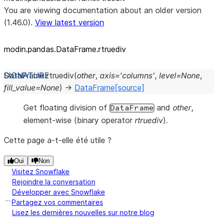
You are viewing documentation about an older version
(1.46.0).
View latest version
modin.pandas.DataFrame.rtruediv
DataFrame.
rtruediv
(
other
,
axis
=
'columns'
,
level
=
None
,
fill_value
=
None
)
→
DataFrame
[source]
Get floating division of
and
other
,
DataFrame
element-wise (binary operator
rtruediv
).
Cette page a-t-elle été utile ?
Oui
Non
Visitez Snowflake
Rejoindre la conversation
Développer avec Snowflake
Partagez vos commentaires
Lisez les dernières nouvelles sur notre blog